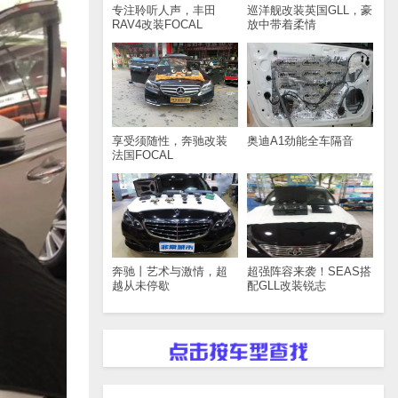
专注聆听人声，丰田
巡洋舰改装英国GLL，豪
RAV4改装FOCAL
放中带着柔情
享受须随性，奔驰改装
奥迪A1劲能全车隔音
法国FOCAL
奔驰丨艺术与激情，超
超强阵容来袭！SEAS搭
越从未停歇
配GLL改装锐志