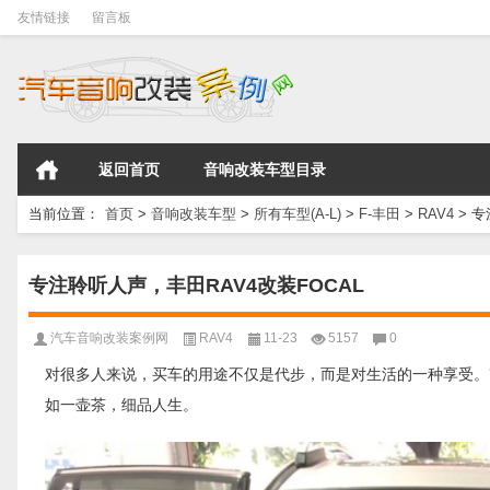
友情链接
留言板
返回首页
音响改装车型目录
当前位置：
首页
>
音响改装车型
>
所有车型(A-L)
>
F-丰田
>
RAV4
>
专
专注聆听人声，丰田RAV4改装FOCAL
汽车音响改装案例网
RAV4
11-23
5157
0
对很多人来说，买车的用途不仅是代步，而是对生活的一种享受。
如一壶茶，细品人生。