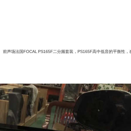
声场法国FOCAL PS165F二分频套装，PS165F高中低音的平衡性