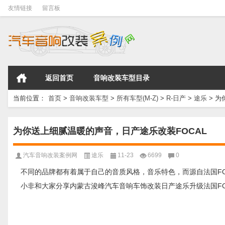
友情链接
留言板
返回首页
音响改装车型目录
当前位置：
首页
>
音响改装车型
>
所有车型(M-Z)
>
R-日产
>
途乐
>
为
为你送上细腻温暖的声音，日产途乐改装FOCAL
汽车音响改装案例网
途乐
11-23
6699
0
不同的品牌都有着属于自己的音质风格，音乐特色，而源自法国F
小非和大家分享内蒙古浚峰汽车音响车饰改装日产途乐升级法国FO