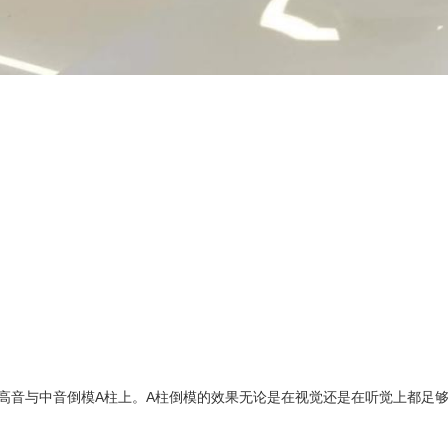
制造，高音与中音倒模A柱上。A柱倒模的效果无论是在视觉还是在听觉上都足