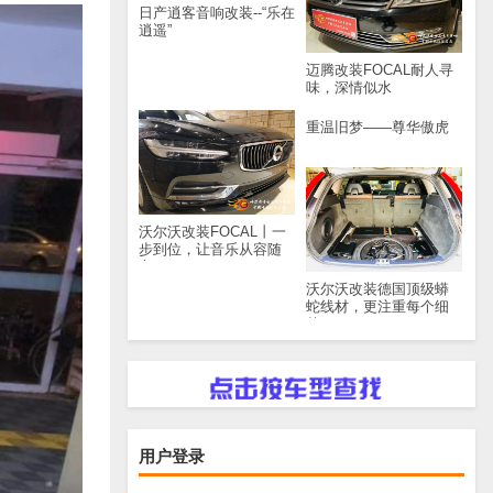
日产逍客音响改装--“乐在
逍遥”
迈腾改装FOCAL耐人寻
味，深情似水
重温旧梦——尊华傲虎
沃尔沃改装FOCAL丨一
步到位，让音乐从容随
心
沃尔沃改装德国顶级蟒
蛇线材，更注重每个细
节
用户登录