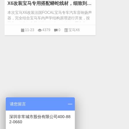
X6改装宝马专用搭配蟒蛇线材，细致到音质的方方面面
本次宝马X6改装法国FOCAL宝马专车汽车音响扬声
器，完全结合宝马车内声学结构原理进行开发，按
照宝马原车扬声器的规格设计，可以原位置安装。
大大提高了改装安...
11-23
4379
0
宝马X6
请您留言
深圳非常城市股份有限公司400-88
2-0660