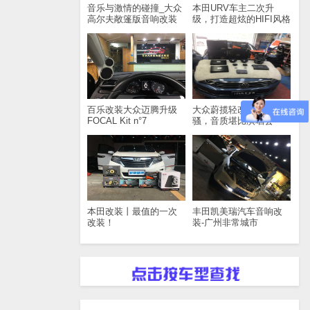
音乐与激情的碰撞_大众
本田URV车主二次升
高尔夫敞篷版音响改装
级，打造超炫的HIFI风格
百乐改装大众迈腾升级
大众蔚揽轻改后独领风
FOCAL Kit n°7
骚，音质堪比演唱会
本田改装丨最值的一次
丰田凯美瑞汽车音响改
改装！
装-广州非常城市