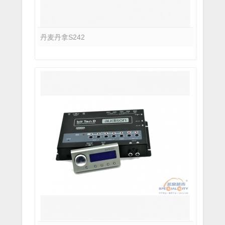
丹麦丹拿S242