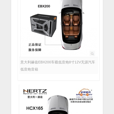
意大利赫兹EBX200车载低音炮8寸12V无源汽车
低音炮音箱