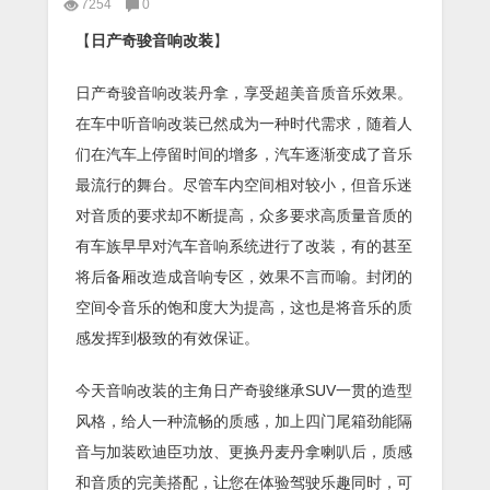
7254
0
【
日产奇骏音响改装
】
日产奇骏音响改装丹拿，享受超美音质音乐效果。
在车中听音响改装已然成为一种时代需求，随着人
们在汽车上停留时间的增多，汽车逐渐变成了音乐
最流行的舞台。尽管车内空间相对较小，但音乐迷
对音质的要求却不断提高，众多要求高质量音质的
有车族早早对汽车音响系统进行了改装，有的甚至
将后备厢改造成音响专区，效果不言而喻。封闭的
空间令音乐的饱和度大为提高，这也是将音乐的质
感发挥到极致的有效保证。
今天音响改装的主角日产奇骏继承SUV一贯的造型
风格，给人一种流畅的质感，加上四门尾箱劲能隔
音与加装欧迪臣功放、更换丹麦丹拿喇叭后，质感
和音质的完美搭配，让您在体验驾驶乐趣同时，可