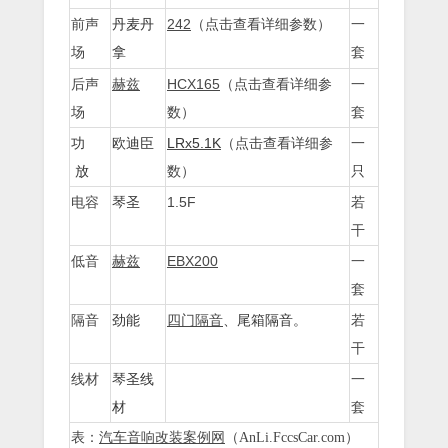
丹麦丹
242
（点击查看详细参数）
前声
一
拿
场
套
后声
赫兹
HCX165
（点击查看详细参
一
场
数）
套
功
欧迪臣
LRx5.1K
（点击查看详细参
一
放
数）
只
电容
琴圣
1.5F
若
干
低音
赫兹
EBX200
一
套
隔音
劲能
四门隔音
、尾箱隔音。
若
干
线材
琴圣线
一
材
套
表：
汽车音响改装案例网
（AnLi.FccsCar.com）