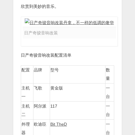
欣赏到美妙的音乐。
日产奇骏音响改装
日产奇骏音响改装配置
清单
配置
品牌
型号
数
量
飞歌
黄金版
主机
一
一
台
阿尔派
117
主机
一
二
台
外理
欧迪臣
Bit TheD
一
器
台