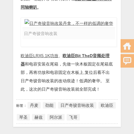
同轴喇叭
。
日产奇骏音响改装
欧迪臣LRX5.1K功放
、
欧迪臣Bit TheD音频处理
器
和电容安装在尾箱，先做一块木板固定在尾箱底
部，再将功放和电容固定在木板上,复位后看不出
日产奇骏音响改装的改动痕迹！低调的奢华。 至
此，这次的
日产奇骏音响改装
就全部完成！
丹麦
劲能
日产奇骏音响改装
欧迪臣
标签：
琴圣
赫兹
阿尔派
飞哥