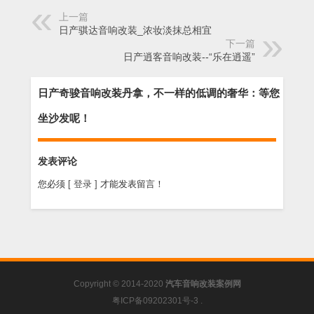
上一篇
日产骐达音响改装_浓妆淡抹总相宜
下一篇
日产逍客音响改装--“乐在逍遥”
日产奇骏音响改装丹拿，不一样的低调的奢华：等您
坐沙发呢！
发表评论
您必须
[ 登录 ]
才能发表留言！
Copyright © 2014-2020
汽车音响改装案例网
粤ICP备09202301号-3
.