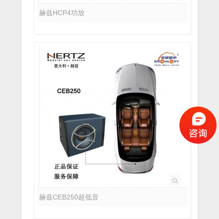
赫兹HCP4功放
赫兹CEB250超低音