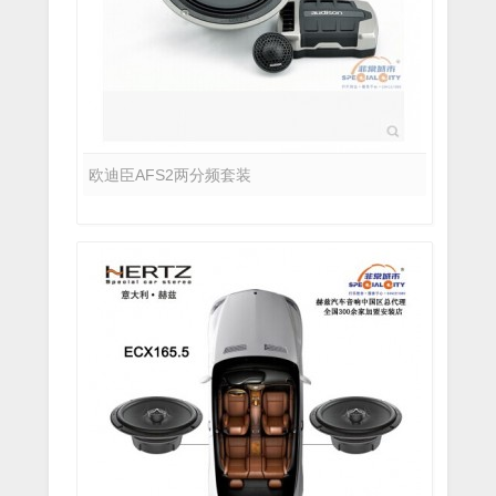
欧迪臣AFS2两分频套装