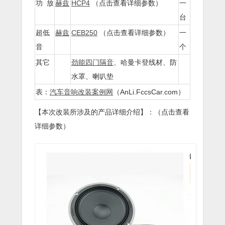
功 放
赫兹
HCP4
（点击查看详细参数）
一
台
超低
赫兹
CEB250
（点击查看详细参数）
一
音
个
其它
劲能四门隔音
、哈曼卡登线材、防
水罩、喇叭垫
表：
汽车音响改装案例网
（AnLi.FccsCar.com）
【本次改装所涉及的产品详细介绍】：（点击查看
详细参数）