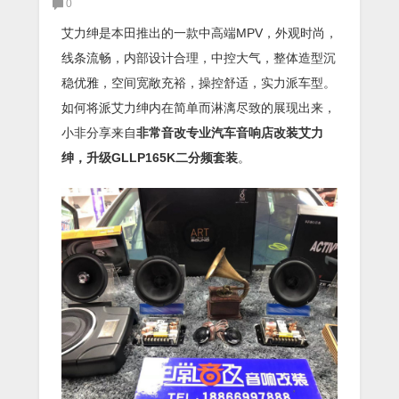
0
艾力绅是本田推出的一款中高端MPV，外观时尚，
线条流畅，内部设计合理，中控大气，整体造型沉
稳优雅，空间宽敞充裕，操控舒适，实力派车型。
如何将派艾力绅内在简单而淋漓尽致的展现出来，
小非分享来自
非常音改专业汽车音响店改装艾力
绅，
升级
GLLP165K二分频套装
。