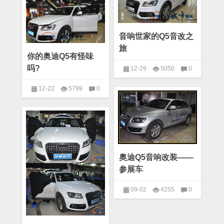
音响世家的Q5音改之
旅
你的奥迪Q5有怪味
吗?
12-29
5050
0
A-奥迪
,
奥迪Q5
,
所有车型
12-22
5799
0
(A-L)
,
音响改装车型
A-奥迪
,
奥迪Q5
,
所有车型
(A-L)
,
音响改装车型
奥迪Q5音响改装——
参展车
09-02
4255
0
A-奥迪
,
奥迪Q5