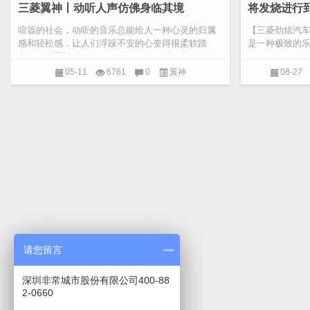
三菱翼神丨动听人声仿佛身临其境
将发烧进行
喧嚣的社会，动听的音乐总能给人一种心灵的归属
【三菱劲炫汽车
感和轻松感，让人们浮躁不安的心变得很柔软踏
是一种极致的
实，三菱翼神升级FOCAL搭配GLL，这将是一场前
子很简单，难
所未有的出色体验,，...
好，人一天就过.
05-11
6761
0
翼神
08-27
请您留言
深圳非常城市股份有限公司400-88
2-0660