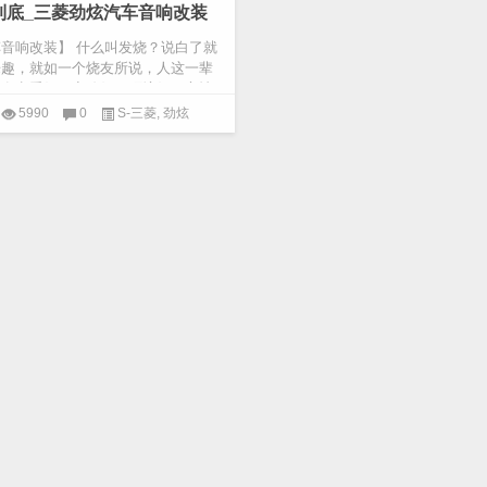
到底_三菱劲炫汽车音响改装
音响改装】 什么叫发烧？说白了就
乐趣，就如一个烧友所说，人这一辈
得有点爱好，音响靓，环境好，心情
..
5990
0
S-三菱
,
劲炫