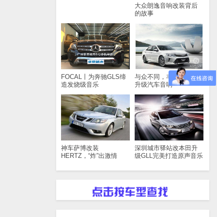
大众朗逸音响改装背后
的故事
FOCAL丨为奔驰GLS缔
与众不同，丰田凯美瑞
造发烧级音乐
升级汽车音响
神车萨博改装
深圳城市驿站改本田升
HERTZ，“炸”出激情
级GLL完美打造原声音乐