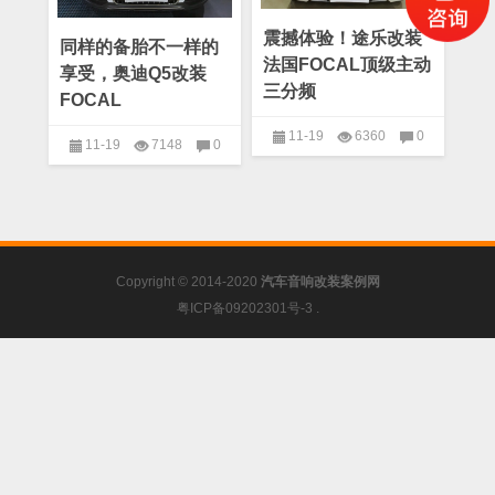
震撼体验！途乐改装
同样的备胎不一样的
法国FOCAL顶级主动
享受，奥迪Q5改装
三分频
FOCAL
11-19
6360
0
11-19
7148
0
深圳市城市驿站汽车5S服
奥迪Q5
务会所案例
Copyright © 2014-2020
汽车音响改装案例网
粤ICP备09202301号-3
.